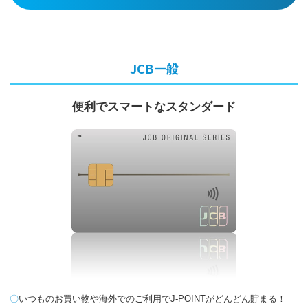
客
さ
ま
サ
ポ
ー
ト
JCB一般
よ
く
あ
便利でスマートなスタンダード
る
ご
質
問
選
べ
る
お
支
払
い
方
法
公
共
料
いつものお買い物や海外でのご利用でJ-POINTがどんどん貯まる！
金