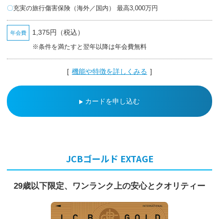
の
充実の旅行傷害保険（海外／国内） 最高3,000万円
お
支
払
い
1,375円（税込）
年会費
キ
※条件を満たすと翌年以降は年会費無料
ャ
ッ
シ
[
機能や特徴を詳しくみる
]
ン
グ
ATM
一
カードを申し込む
覧
カ
ー
ド
を
つ
く
JCBゴールド EXTAGE
る
MyJCB
に
ロ
29歳以下限定、ワンランク上の
安心とクオリティー
グ
イ
ン・
登
録