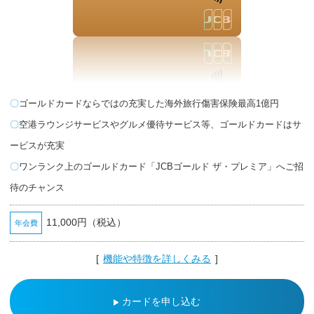
パ
ー
ト
ナ
ー
加
盟
店
の
ゴールドカードならではの充実した海外旅行傷害保険最高1億円
ご
紹
空港ラウンジサービスやグルメ優待サービス等、ゴールドカードはサ
介
ービスが充実
ギ
フ
ワンランク上のゴールドカード「JCBゴールド ザ・プレミア」へご招
ト
カ
待のチャンス
ー
ド
お
客
11,000円（税込）
年会費
さ
ま
サ
[
機能や特徴を詳しくみる
]
ポ
ー
ト
カードを申し込む
お