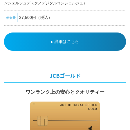
ンシェルジュデスク／デジタルコンシェルジュ）
27,500円（税込）
年会費
詳細はこちら
閉
じ
home
便
る
close
利
に
つ
か
JCBゴールド
う
地
元
で
ワンランク上の安心とクオリティー
つ
か
う
だ
い
ぎ
ん