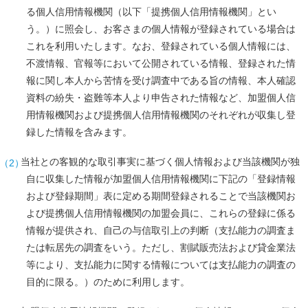
ご
る個人信用情報機関（以下「提携個人信用情報機関」とい
質
問
う。）に照会し、お客さまの個人情報が登録されている場合は
これを利用いたします。なお、登録されている個人情報には、
選
べ
不渡情報、官報等において公開されている情報、登録された情
る
お
報に関し本人から苦情を受け調査中である旨の情報、本人確認
支
資料の紛失・盗難等本人より申告された情報など、加盟個人信
払
い
用情報機関および提携個人信用情報機関のそれぞれが収集し登
方
法
録した情報を含みます。
公
当社との客観的な取引事実に基づく個人情報および当該機関が独
共
料
自に収集した情報が加盟個人信用情報機関に下記の「登録情報
金
の
および登録期間」表に定める期間登録されることで当該機関お
お
よび提携個人信用情報機関の加盟会員に、これらの登録に係る
支
払
情報が提供され、自己の与信取引上の判断（支払能力の調査ま
い
たは転居先の調査をいう。ただし、割賦販売法および貸金業法
キ
等により、支払能力に関する情報については支払能力の調査の
ャ
ッ
目的に限る。）のために利用します。
シ
ン
グ