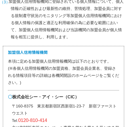
加盟個人信用情報機関に登録されている個人情報について、個人
ATM
一
情報の正確性および最新性の維持、苦情処理、加盟会員に対す
覧
る規制遵守状況のモニタリング等加盟個人信用情報機関におけ
カ
ー
る個人情報の保護と適正な利用確保の為に必要な範囲におい
ド
を
て、加盟個人信用情報機関および当該機関の加盟会員が個人情
つ
報を相互に提供し、利用します。
く
る
MyJCB
に
加盟個人信用情報機関
ロ
グ
本項に定める加盟個人信用情報機関は以下のとおりです。
イ
ン・
(※各個人信用情報機関の加盟資格、加盟会員企業名、登録さ
登
れる情報項目等の詳細は各機関開設のホームページをご覧くだ
録
さい。)
close
株式会社シー・アイ・シー（CIC）
〒160-8375 東京都新宿区西新宿1-23-7 新宿ファースト
ウエスト
0120-810-414