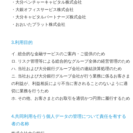
大分ベンチャーキャピタル株式会社
じ
home
便
る
大銀オフィスサービス株式会社
close
利
に
大分キャピタルパートナーズ株式会社
つ
おおいたプラット株式会社
か
う
地
元
3.利用目的
で
つ
か
総合的な金融サービスのご案内・ご提供のため
う
リスク管理等による総合的なグループ全体の経営管理のため
だ
当社および大分銀行グループ会社の連結決算処理のため
い
ぎ
当社および大分銀行グループ会社が行う業務に係るお客さま
ん
パ
の利益が、利益相反により不当に害されることのないように適
ー
切に業務を行うため
ト
ナ
その他、お客さまとのお取引を適切かつ円滑に履行するため
ー
加
盟
4.共同利用を行う個人データの管理について責任を有する
店
の
者の名称
ご
紹