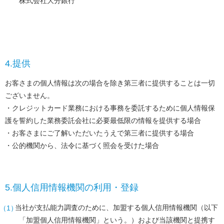
株式会社大分銀行
介
ギ
フ
ト
カ
ー
ド
4.提供
お
客
さ
お客さまの個人情報は次の場合を除き第三者に提供することは一切
ま
サ
ございません。
ポ
クレジットカード業務における事務を委託するために個人情報保
ー
ト
護を誓約した業務委託会社に必要最低限の情報を提供する場合
お
お客さまにご了解いただいたうえで第三者に提供する場合
客
公的機関から、法令に基づく照会を受けた場合
さ
ま
サ
ポ
ー
ト
5.個人信用情報機関の利用・登録
よ
く
当社が支払能力調査のために、加盟する個人信用情報機関（以下
あ
「加盟個人信用情報機関」という。）および当該機関と提携す
る