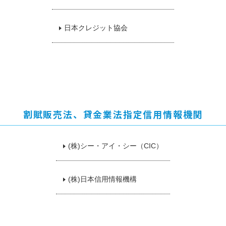
閉
じ
日本クレジット協会
home
便
る
close
利
に
つ
か
う
地
元
で
つ
か
割賦販売法、貸金業法指定信用情報機関
う
だ
い
(株)シー・アイ・シー（CIC）
ぎ
ん
パ
ー
(株)日本信用情報機構
ト
ナ
ー
加
盟
店