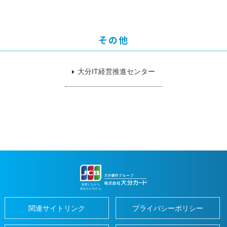
の
ご
紹
介
その他
ギ
フ
ト
カ
大分IT経営推進センター
ー
ド
お
客
さ
ま
サ
ポ
ー
ト
お
客
さ
ま
サ
ポ
ー
関連サイトリンク
プライバシーポリシー
ト
よ