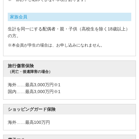
ギ
フ
ト
家族会員
カ
ー
ド
生計を同一にする配偶者・親・子供（高校生を除く18歳以上）
お
の方。
客
さ
ま
※本会員が学生の場合は、お申し込みになれません。
サ
ポ
ー
ト
旅行傷害保険
（死亡・後遺障害の場合）
お
客
さ
海外……最高3,000万円
※1
ま
国内……最高3,000万円
※1
サ
ポ
ー
ト
ショッピングガード保険
よ
く
海外……最高100万円
あ
る
ご
質