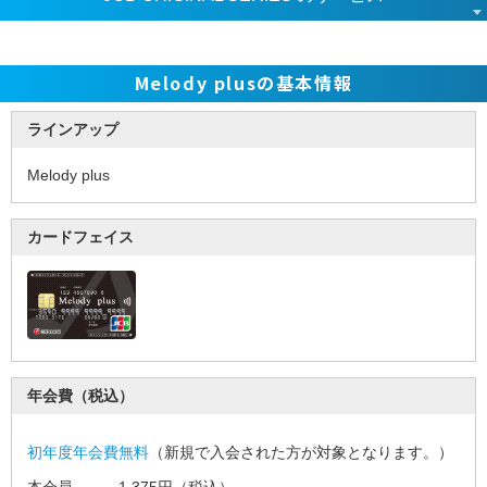
Melody plusの基本情報
ラインアップ
Melody plus
カードフェイス
年会費（税込）
閉
初年度年会費無料
（新規で入会された方が対象となります。）
じ
home
便
る
本会員
………
1,375円
（税込）