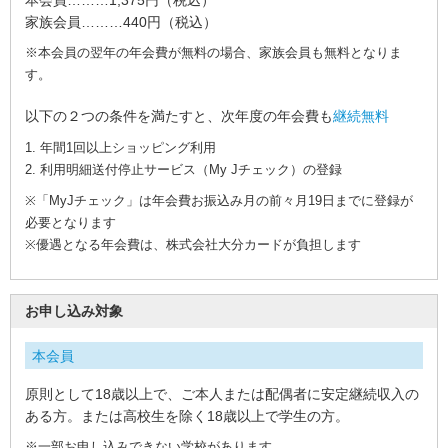
close
利
家族会員
………
440円
（税込）
に
つ
※本会員の翌年の年会費が無料の場合、家族会員も無料となりま
か
う
す。
地
元
で
以下の２つの条件を満たすと、次年度の年会費も
継続無料
つ
か
1. 年間1回以上ショッピング利用
う
2. 利用明細送付停止サービス（My Jチェック）の登録
だ
※「MyJチェック」は年会費お振込み月の前々月19日までに登録が
い
ぎ
必要となります
ん
※優遇となる年会費は、株式会社大分カードが負担します
パ
ー
ト
ナ
ー
お申し込み対象
加
盟
本会員
店
の
原則として18歳以上で、ご本人または配偶者に安定継続収入の
ご
紹
ある方。または高校生を除く18歳以上で学生の方。
介
※一部お申し込みできない学校があります。