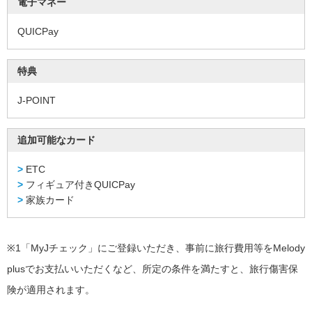
電子マネー
問
選
QUICPay
べ
る
お
特典
支
払
い
J-POINT
方
法
公
追加可能なカード
共
料
金
ETC
の
フィギュア付きQUICPay
お
支
家族カード
払
い
キ
※1
「MyJチェック」にご登録いただき、事前に旅行費用等をMelody
ャ
ッ
plusでお支払いいただくなど、所定の条件を満たすと、旅行傷害保
シ
ン
険が適用されます。
グ
ATM
一