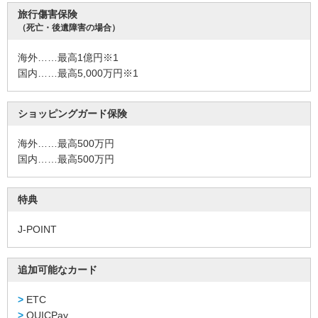
ま
サ
旅行傷害保険
ポ
（死亡・後遺障害の場合）
ー
ト
海外……最高1億円
※1
よ
国内……最高5,000万円
※1
く
あ
る
ご
ショッピングガード保険
質
問
海外……最高500万円
選
国内……最高500万円
べ
る
お
支
特典
払
い
方
J-POINT
法
公
共
追加可能なカード
料
金
ETC
の
お
QUICPay