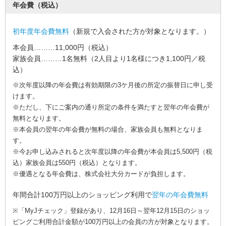
年会費（税込）
初年度年会費無料
（新規で入会された方が対象となります。）
本会員
………
11,000円
（税込）
家族会員
………
1名無料
（2人目より1名様につき1,100円／税
閉
込）
じ
home
便
る
※次年度以降の年会費は有効期限の3ケ月後の所定の振替日に申し受
close
利
けます。
に
つ
※ただし、下にご案内の通り所定の条件を満たすと翌年の年会費が
か
無料となります。
う
地
※本会員の翌年の年会費が無料の場合、家族会員も無料となりま
元
す。
で
つ
※今お申し込みされると次年度以降の年会費が本会員は5,500円（税
か
込）家族会員は550円（税込）となります。
う
※優遇となる年会費は、株式会社大分カードが負担します。
だ
い
年間合計100万円以上のショッピング利用で
翌年の年会費無料
ぎ
ん
※「MyJチェック」登録があり、12月16日～翌年12月15日のショッ
パ
ー
ピングご利用合計金額が100万円以上の会員の方が対象となります。