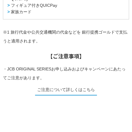
支
フィギュア付きQUICPay
払
い
家族カード
キ
ャ
ッ
※1
旅行代金や公共交通機関の代金などを 銀行提携ゴールドで支払
シ
ン
うと適用されます。
グ
ATM
一
覧
【ご注意事項】
カ
ー
ド
・JCB ORIGINAL SERIESお申し込みおよびキャンペーンにあたっ
を
つ
てご注意があります。
く
る
ご注意について詳しくはこちら
MyJCB
に
ロ
グ
イ
ン・
登
録
close