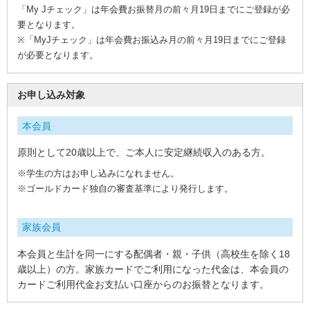
ト
「My Jチェック」は年会費お振替月の前々月19日までにご登録が必
ナ
ー
要となります。
※「MyJチェック」は年会費お振込み月の前々月19日までにご登録
加
盟
が必要となります。
店
の
ご
紹
お申し込み対象
介
ギ
本会員
フ
ト
原則として20歳以上で、ご本人に安定継続収入のある方。
カ
ー
※学生の方はお申し込みになれません。
ド
お
※ゴールドカード独自の審査基準により発行します。
客
さ
ま
家族会員
サ
ポ
ー
本会員と生計を同一にする配偶者・親・子供（高校生を除く18
ト
歳以上）の方。
家族カードでご利用になった代金は、本会員の
お
カードご利用代金お支払い口座からのお振替となります。
客
さ