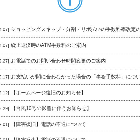
ショッピングスキップ・分割・リボ払いの手数料率改定
4.07]
繰上返済時のATM手数料のご案内
4.07]
お電話でのお問い合わせ時間変更のご案内
2.27]
お支払いが間に合わなかった場合の「事務手数料」につ
9.17]
【ホームページ復旧のお知らせ】
2.12]
【台風10号の影響に伴うお知らせ】
8.29]
閉
【障害復旧】電話の不通について
2.01]
じ
close
る
【障害発生】電話の不通について