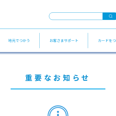
お客さまサポート
よく
地元でつかう
お客さまサポート
カードをつ
だいぎんパートナー
加盟店のご紹介
選べるお支払い方法
公共
ギフトカード
キャッシング
ATM
重要なお知らせ