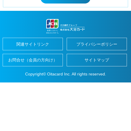
じ
home
便
る
close
利
に
つ
か
う
地
元
で
関連サイトリンク
プライバシーポリシー
つ
か
う
お問合せ（会員の方向け）
サイトマップ
だ
い
ぎ
Copyright© Oitacard Inc. All rights reserved.
ん
パ
ー
ト
ナ
ー
加
盟
店
の
ご
紹