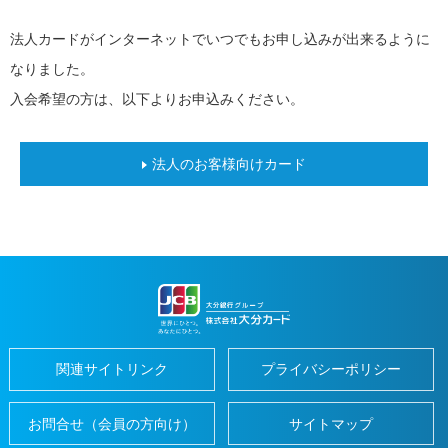
閉
じ
home
法人カードがインターネットでいつでもお申し込みが出来るように
便
る
close
利
なりました。
に
つ
入会希望の方は、以下よりお申込みください。
か
う
地
元
法人のお客様向けカード
で
つ
か
う
だ
い
ぎ
ん
パ
ー
ト
ナ
ー
関連サイトリンク
プライバシーポリシー
加
盟
お問合せ（会員の方向け）
サイトマップ
店
の