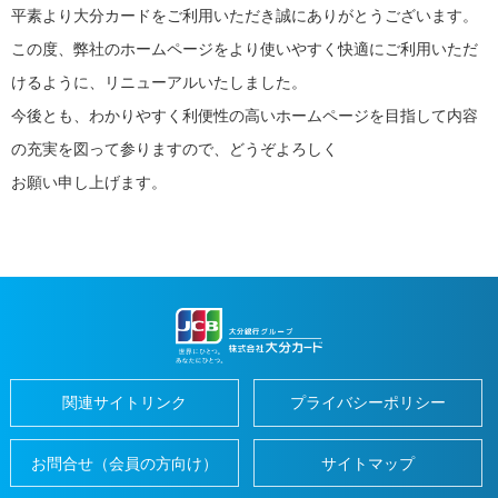
閉
平素より大分カードをご利用いただき誠にありがとうございます。
じ
home
この度、弊社のホームページをより使いやすく快適にご利用いただ
便
る
close
利
けるように、リニューアルいたしました。
に
つ
今後とも、わかりやすく利便性の高いホームページを目指して内容
か
う
の充実を図って参りますので、どうぞよろしく
地
元
お願い申し上げます。
で
つ
か
う
だ
い
ぎ
ん
パ
ー
ト
ナ
ー
関連サイトリンク
プライバシーポリシー
加
盟
お問合せ（会員の方向け）
サイトマップ
店
の