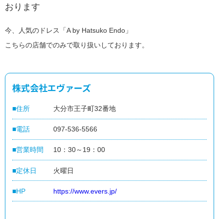
閉
おります
じ
home
便
る
close
利
今、人気のドレス「A by Hatsuko Endo」
に
つ
こちらの店舗でのみで取り扱いしております。
か
う
地
元
で
つ
株式会社エヴァーズ
か
う
住所
大分市王子町32番地
だ
い
ぎ
電話
097-536-5566
ん
パ
ー
営業時間
10：30～19：00
ト
ナ
定休日
火曜日
ー
加
HP
https://www.evers.jp/
盟
店
の
ご