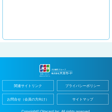
紹
介
ギ
フ
ト
カ
ー
ド
お
客
さ
ま
サ
ポ
ー
ト
お
客
さ
ま
サ
関連サイトリンク
プライバシーポリシー
ポ
ー
ト
お問合せ（会員の方向け）
サイトマップ
よ
く
あ
Copyright© Oitacard Inc. All rights reserved.