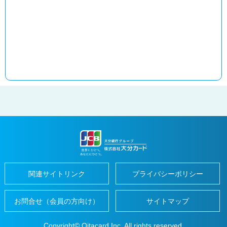
紹
介
ギ
フ
ト
カ
ー
ド
お
客
さ
ま
サ
ポ
ー
ト
お
客
さ
ま
サ
関連サイトリンク
プライバシーポリシー
ポ
ー
ト
お問合せ（会員の方向け）
サイトマップ
よ
く
あ
Copyright© Oitacard Inc. All rights reserved.