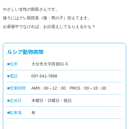
閉
じ
home
やさしい女性の獣医さんです。
便
る
close
利
後ろにはグレ医院長（猫・男の子）控えてます。
に
つ
お昼寝中でなければ、お出迎えしてもらえるかも？
か
う
地
元
で
つ
ルシア動物病院
か
う
住所
大分市大字田原61-5
だ
い
ぎ
電話
097-541-7888
ん
パ
ー
営業時間
AM9：00～12：00 PM15：00～18：00
ト
ナ
定休日
木曜日・日曜日・祝日
ー
加
駐車場
有
盟
店
の
ご