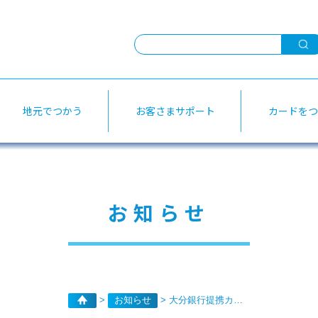
お客さまサポート
よく
地元でつかう
お客さまサポート
カードをつ
だいぎんパートナー
加盟店のご紹介
選べるお支払い方法
公共
ギフトカード
キャッシング
ATM
お知らせ
home
お知らせ
大分銀行提携カード【ＥＸＴＡＧＥ】新規受付中止のお知らせ