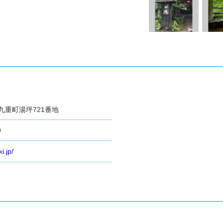
九重町湯坪721番地
9
i.jp/