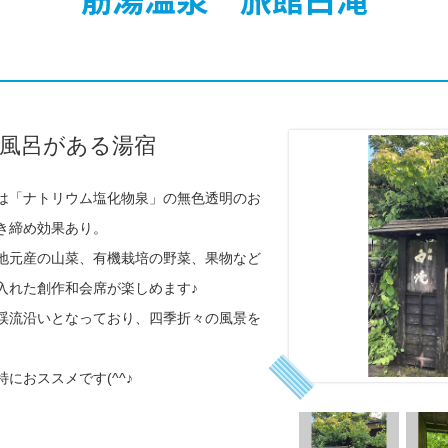
風呂がある湯宿
は「ナトリウム塩化物泉」の無色透明のお
き締め効果あり。
地元産の山菜、有機栽培の野菜、果物など
入れた創作和会席が楽しめます♪
渓流沿いとなっており、四季折々の風景を
におススメです(^^♪
閉
じ
close
る