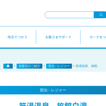
お客さまサポート
よく
地元でつかう
お客さまサポート
カードをつ
だいぎんパートナー
加盟店のご紹介
選べるお支払い方法
公共
ギフトカード
キャッシング
ATM
home
加盟店のご紹介
宿泊・レジャー
筋湯温泉 旅館白滝
宿泊・レジャー
筋湯温泉 旅館白滝