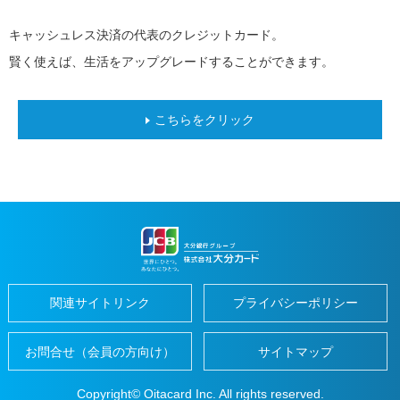
閉
じ
home
便
る
キャッシュレス決済の代表のクレジットカード。
close
利
に
賢く使えば、生活をアップグレードすることができます。
つ
か
う
地
こちらをクリック
元
で
つ
か
う
だ
い
ぎ
ん
パ
ー
ト
ナ
関連サイトリンク
プライバシーポリシー
ー
加
お問合せ（会員の方向け）
サイトマップ
盟
店
の
ご
Copyright© Oitacard Inc. All rights reserved.