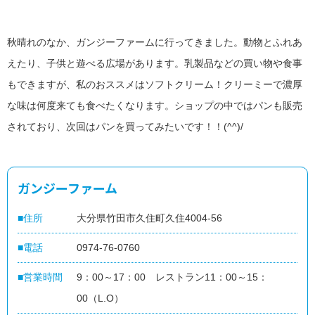
秋晴れのなか、ガンジーファームに行ってきました。動物とふれあ
えたり、子供と遊べる広場があります。乳製品などの買い物や食事
閉
もできますが、私のおススメはソフトクリーム！クリーミーで濃厚
じ
home
便
る
close
な味は何度来ても食べたくなります。ショップの中ではパンも販売
利
に
されており、次回はパンを買ってみたいです！！(^^)/
つ
か
う
地
元
で
ガンジーファーム
つ
か
う
住所
大分県竹田市久住町久住4004-56
だ
い
電話
0974-76-0760
ぎ
ん
パ
営業時間
9：00～17：00 レストラン11：00～15：
ー
ト
00（L.O）
ナ