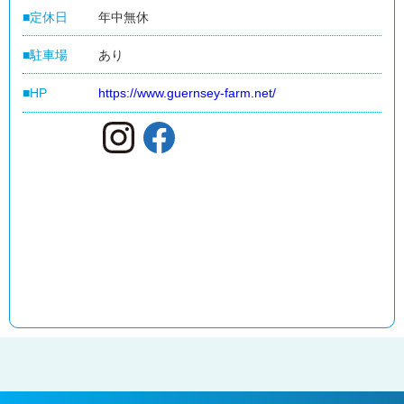
ー
定休日
年中無休
加
盟
駐車場
あり
店
の
ご
HP
https://www.guernsey-farm.net/
紹
介
ギ
フ
ト
カ
ー
ド
お
客
さ
ま
サ
ポ
ー
ト
お
客
さ
ま
サ