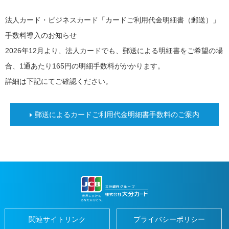
法人カード・ビジネスカード「カードご利用代金明細書（郵送）」
閉
じ
home
手数料導入のお知らせ
便
る
close
利
2026年12月より、法人カードでも、郵送による明細書をご希望の場
に
つ
合、1通あたり165円の明細手数料がかかります。
か
う
詳細は下記にてご確認ください。
地
元
で
つ
郵送によるカードご利用代金明細書手数料のご案内
か
う
だ
い
ぎ
ん
パ
ー
ト
ナ
ー
加
関連サイトリンク
プライバシーポリシー
盟