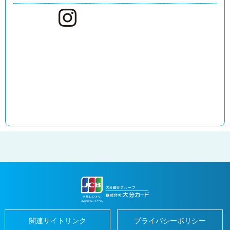
店
の
ご
紹
介
ギ
フ
ト
カ
ー
ド
お
客
さ
ま
サ
ポ
ー
ト
お
客
さ
ま
サ
ポ
ー
ト
関連サイトリンク
プライバシーポリシー