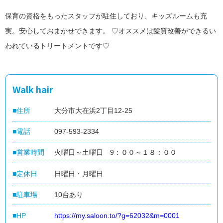
保育の資格をもったスタッフが駐住しており、キッズルームも充
閉
実。安心しておまかせできます。 ♡オススメは髪質改善ができるい
じ
home
便
る
close
われているトリートメントです♡
利
に
つ
か
う
地
Walk hair
元
で
つ
住所
大分市大在浜2丁目12-25
か
う
電話
097-593-2334
だ
い
ぎ
営業時間
火曜日～土曜日 9：００～１８：００
ん
パ
定休日
日曜日・月曜日
ー
ト
ナ
駐車場
10台あり
ー
加
HP
https://my.saloon.to/?g=62032&m=0001
盟